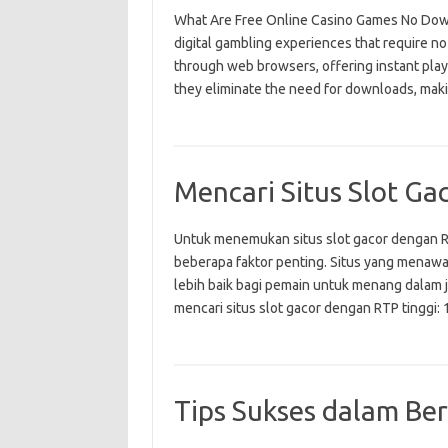
What Are Free Online Casino Games No Dow
digital gambling experiences that require no
through web browsers, offering instant play 
they eliminate the need for downloads, maki
Mencari Situs Slot Ga
Untuk menemukan situs slot gacor dengan RT
beberapa faktor penting. Situs yang menaw
lebih baik bagi pemain untuk menang dalam j
mencari situs slot gacor dengan RTP tinggi: 
Tips Sukses dalam Be