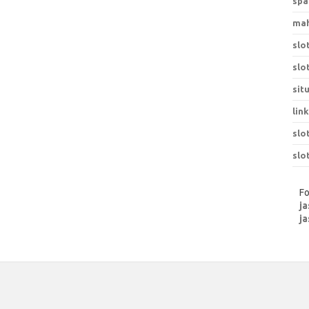
sp
mah
slo
slo
sit
lin
slo
slo
Fo
ja
ja