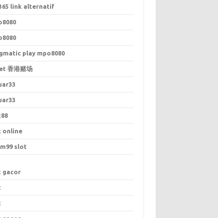
365 link alternatif
o8080
o8080
gmatic play mpo8080
bet 香港赌场
uar33
uar33
t88
t online
m99 slot
t gacor
t
t