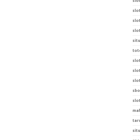
slo
slo
slo
slo
sit
tot
slo
slo
slo
sbo
slo
ma
tar
sit