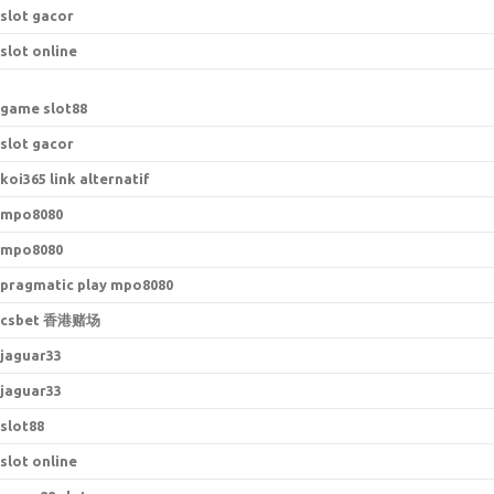
slot gacor
slot online
game slot88
slot gacor
koi365 link alternatif
mpo8080
mpo8080
pragmatic play mpo8080
csbet 香港赌场
jaguar33
jaguar33
slot88
slot online