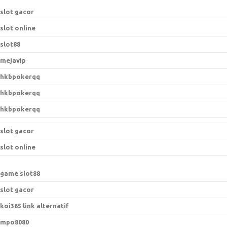
:
slot gacor
slot online
slot88
mejavip
hkbpokerqq
hkbpokerqq
hkbpokerqq
slot gacor
slot online
game slot88
slot gacor
koi365 link alternatif
mpo8080