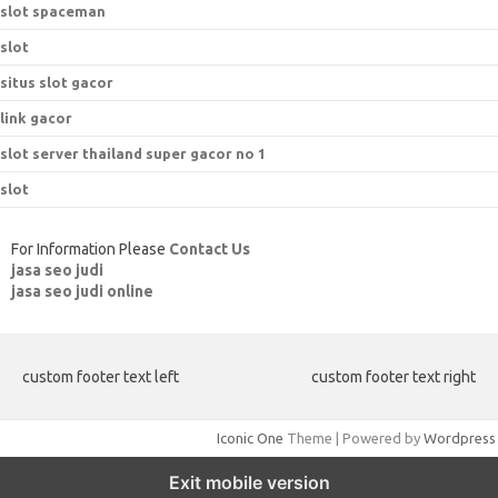
slot spaceman
slot
situs slot gacor
link gacor
slot server thailand super gacor no 1
slot
For Information Please
Contact Us
jasa seo judi
jasa seo judi online
custom footer text left
custom footer text right
Iconic One
Theme | Powered by
Wordpress
Exit mobile version