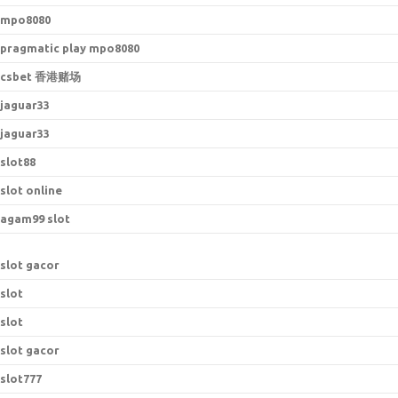
mpo8080
pragmatic play mpo8080
csbet 香港赌场
jaguar33
jaguar33
slot88
slot online
agam99 slot
slot gacor
slot
slot
slot gacor
slot777