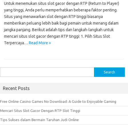
Untuk menemukan situs slot gacor dengan RTP (Return to Player)
yang tinggi, Anda perlu memperhatikan beberapa faktor penting.
Situs yang menawarkan slot dengan RTP tinggi biasanya
memberikan peluang lebih baik bagi pemain untuk menang dalam
jangka panjang. Berikut adalah tips dan langkah-langkah untuk
mencari situs slot gacor dengan RTP tinggi: 1. Pilih Situs Slot
Terpercaya…
Read More »
S
e
a
Recent Posts
r
c
Free Online Casino Games No Download: A Guide to Enjoyable Gaming
h
Mencari Situs Slot Gacor Dengan RTP Slot Tinggi
f
o
Tips Sukses dalam Bermain Taruhan Judi Online
r