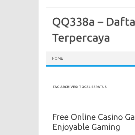
Skip
to
content
QQ338a – Daftar
Terpercaya
HOME
TAG ARCHIVES:
TOGEL SERATUS
Free Online Casino G
Enjoyable Gaming