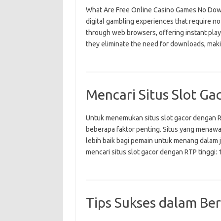
What Are Free Online Casino Games No Dow
digital gambling experiences that require no
through web browsers, offering instant play 
they eliminate the need for downloads, maki
Mencari Situs Slot Ga
Untuk menemukan situs slot gacor dengan RT
beberapa faktor penting. Situs yang menaw
lebih baik bagi pemain untuk menang dalam j
mencari situs slot gacor dengan RTP tinggi: 
Tips Sukses dalam Be