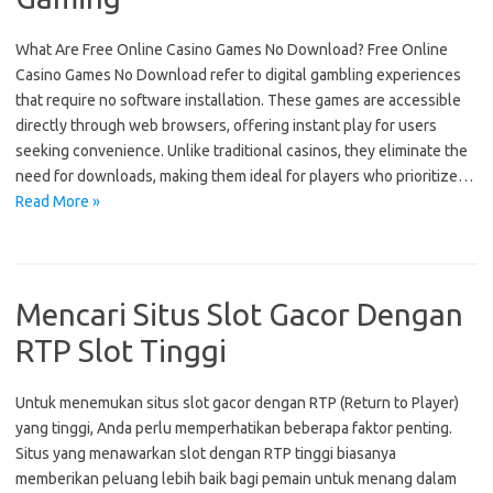
What Are Free Online Casino Games No Download? Free Online
Casino Games No Download refer to digital gambling experiences
that require no software installation. These games are accessible
directly through web browsers, offering instant play for users
seeking convenience. Unlike traditional casinos, they eliminate the
need for downloads, making them ideal for players who prioritize…
Read More »
Mencari Situs Slot Gacor Dengan
RTP Slot Tinggi
Untuk menemukan situs slot gacor dengan RTP (Return to Player)
yang tinggi, Anda perlu memperhatikan beberapa faktor penting.
Situs yang menawarkan slot dengan RTP tinggi biasanya
memberikan peluang lebih baik bagi pemain untuk menang dalam