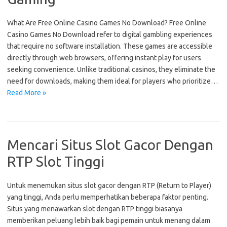
What Are Free Online Casino Games No Download? Free Online
Casino Games No Download refer to digital gambling experiences
that require no software installation. These games are accessible
directly through web browsers, offering instant play for users
seeking convenience. Unlike traditional casinos, they eliminate the
need for downloads, making them ideal for players who prioritize…
Read More »
Mencari Situs Slot Gacor Dengan
RTP Slot Tinggi
Untuk menemukan situs slot gacor dengan RTP (Return to Player)
yang tinggi, Anda perlu memperhatikan beberapa faktor penting.
Situs yang menawarkan slot dengan RTP tinggi biasanya
memberikan peluang lebih baik bagi pemain untuk menang dalam