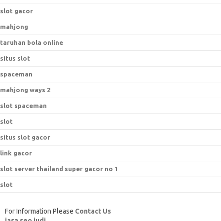
slot gacor
mahjong
taruhan bola online
situs slot
spaceman
mahjong ways 2
slot spaceman
slot
situs slot gacor
link gacor
slot server thailand super gacor no 1
slot
For Information Please
Contact Us
jasa seo judi