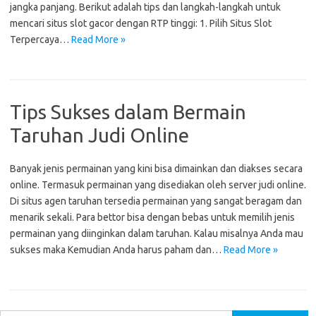
jangka panjang. Berikut adalah tips dan langkah-langkah untuk
mencari situs slot gacor dengan RTP tinggi: 1. Pilih Situs Slot
Terpercaya…
Read More »
Tips Sukses dalam Bermain
Taruhan Judi Online
Banyak jenis permainan yang kini bisa dimainkan dan diakses secara
online. Termasuk permainan yang disediakan oleh server judi online.
Di situs agen taruhan tersedia permainan yang sangat beragam dan
menarik sekali. Para bettor bisa dengan bebas untuk memilih jenis
permainan yang diinginkan dalam taruhan. Kalau misalnya Anda mau
sukses maka Kemudian Anda harus paham dan…
Read More »