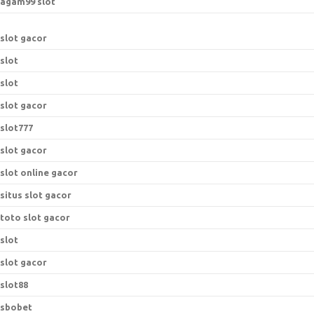
agam99 slot
slot gacor
slot
slot
slot gacor
slot777
slot gacor
slot online gacor
situs slot gacor
toto slot gacor
slot
slot gacor
slot88
sbobet