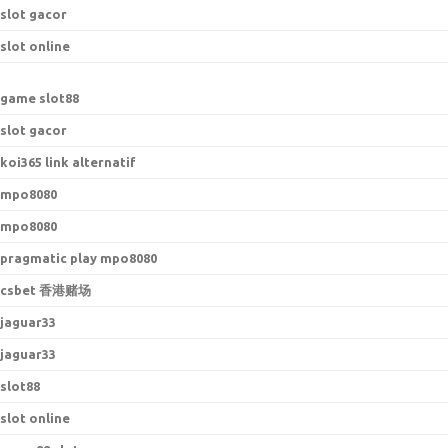
slot gacor
slot online
game slot88
slot gacor
koi365 link alternatif
mpo8080
mpo8080
pragmatic play mpo8080
csbet 香港赌场
jaguar33
jaguar33
slot88
slot online