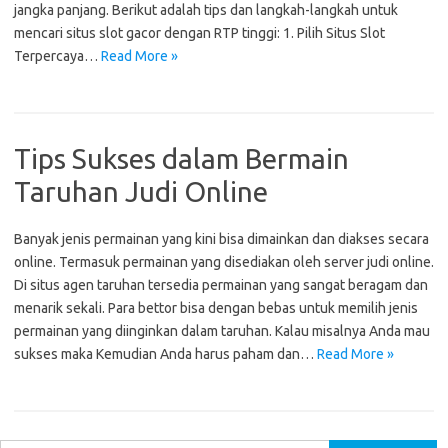
jangka panjang. Berikut adalah tips dan langkah-langkah untuk
mencari situs slot gacor dengan RTP tinggi: 1. Pilih Situs Slot
Terpercaya…
Read More »
Tips Sukses dalam Bermain
Taruhan Judi Online
Banyak jenis permainan yang kini bisa dimainkan dan diakses secara
online. Termasuk permainan yang disediakan oleh server judi online.
Di situs agen taruhan tersedia permainan yang sangat beragam dan
menarik sekali. Para bettor bisa dengan bebas untuk memilih jenis
permainan yang diinginkan dalam taruhan. Kalau misalnya Anda mau
sukses maka Kemudian Anda harus paham dan…
Read More »