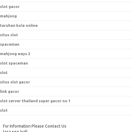
slot gacor
mahjong
taruhan bola online
situs slot
spaceman
mahjong ways 2
slot spaceman
slot
situs slot gacor
link gacor
slot server thailand super gacor no 1
slot
For Information Please
Contact Us
jasa seo judi