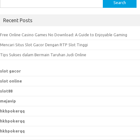
S
e
a
Recent Posts
r
c
Free Online Casino Games No Download: A Guide to Enjoyable Gaming
h
Mencari Situs Slot Gacor Dengan RTP Slot Tinggi
f
o
Tips Sukses dalam Bermain Taruhan Judi Online
r
:
slot gacor
slot online
slot88
mejavip
hkbpokerqq
hkbpokerqq
hkbpokerqq