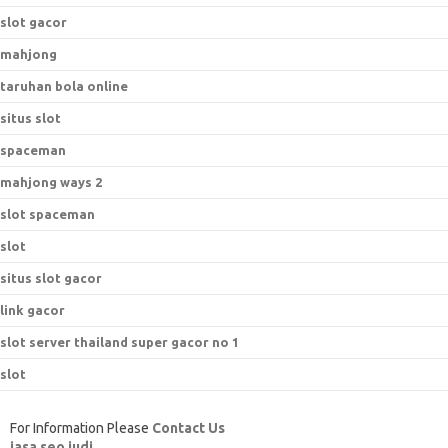
slot gacor
mahjong
taruhan bola online
situs slot
spaceman
mahjong ways 2
slot spaceman
slot
situs slot gacor
link gacor
slot server thailand super gacor no 1
slot
For Information Please
Contact Us
jasa seo judi