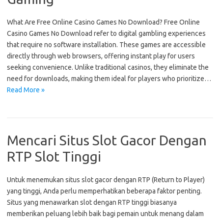
What Are Free Online Casino Games No Download? Free Online
Casino Games No Download refer to digital gambling experiences
that require no software installation. These games are accessible
directly through web browsers, offering instant play for users
seeking convenience. Unlike traditional casinos, they eliminate the
need for downloads, making them ideal for players who prioritize…
Read More »
Mencari Situs Slot Gacor Dengan
RTP Slot Tinggi
Untuk menemukan situs slot gacor dengan RTP (Return to Player)
yang tinggi, Anda perlu memperhatikan beberapa faktor penting.
Situs yang menawarkan slot dengan RTP tinggi biasanya
memberikan peluang lebih baik bagi pemain untuk menang dalam