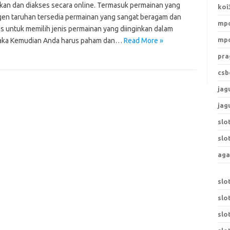
nkan dan diakses secara online. Termasuk permainan yang
koi
s agen taruhan tersedia permainan yang sangat beragam dan
mp
as untuk memilih jenis permainan yang diinginkan dalam
mp
 maka Kemudian Anda harus paham dan…
Read More »
pra
cs
jag
jag
slo
slo
aga
slo
slo
slo