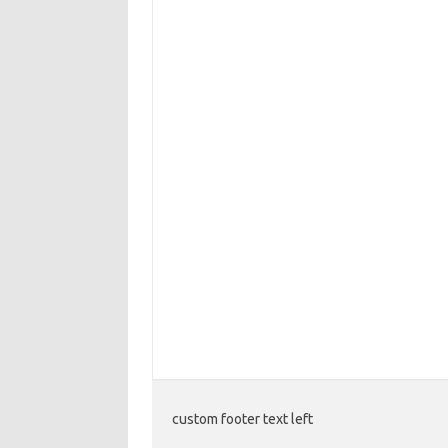
custom footer text left