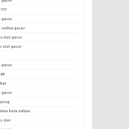
t gacor
t777
t gacor
t online gacor
us slot gacor
o slot gacor
t
t gacor
t88
bet
t gacor
hjong
uhan bola online
us slot