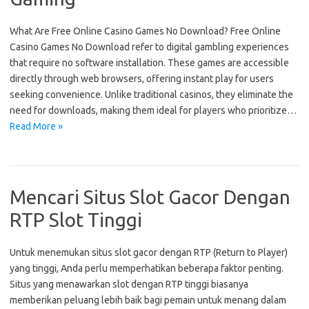
What Are Free Online Casino Games No Download? Free Online
Casino Games No Download refer to digital gambling experiences
that require no software installation. These games are accessible
directly through web browsers, offering instant play for users
seeking convenience. Unlike traditional casinos, they eliminate the
need for downloads, making them ideal for players who prioritize…
Read More »
Mencari Situs Slot Gacor Dengan
RTP Slot Tinggi
Untuk menemukan situs slot gacor dengan RTP (Return to Player)
yang tinggi, Anda perlu memperhatikan beberapa faktor penting.
Situs yang menawarkan slot dengan RTP tinggi biasanya
memberikan peluang lebih baik bagi pemain untuk menang dalam