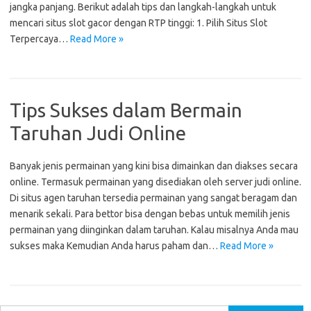
jangka panjang. Berikut adalah tips dan langkah-langkah untuk
mencari situs slot gacor dengan RTP tinggi: 1. Pilih Situs Slot
Terpercaya…
Read More »
Tips Sukses dalam Bermain
Taruhan Judi Online
Banyak jenis permainan yang kini bisa dimainkan dan diakses secara
online. Termasuk permainan yang disediakan oleh server judi online.
Di situs agen taruhan tersedia permainan yang sangat beragam dan
menarik sekali. Para bettor bisa dengan bebas untuk memilih jenis
permainan yang diinginkan dalam taruhan. Kalau misalnya Anda mau
sukses maka Kemudian Anda harus paham dan…
Read More »