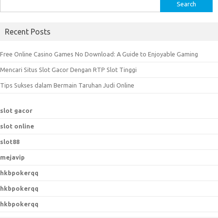
S
e
a
Recent Posts
r
c
Free Online Casino Games No Download: A Guide to Enjoyable Gaming
h
Mencari Situs Slot Gacor Dengan RTP Slot Tinggi
f
o
Tips Sukses dalam Bermain Taruhan Judi Online
r
:
slot gacor
slot online
slot88
mejavip
hkbpokerqq
hkbpokerqq
hkbpokerqq