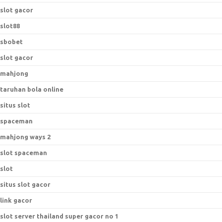
slot gacor
slot88
sbobet
slot gacor
mahjong
taruhan bola online
situs slot
spaceman
mahjong ways 2
slot spaceman
slot
situs slot gacor
link gacor
slot server thailand super gacor no 1