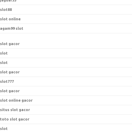
jaguar33
slot88
slot online
agam99 slot
slot gacor
slot
slot
slot gacor
slot777
slot gacor
slot online gacor
situs slot gacor
toto slot gacor
slot