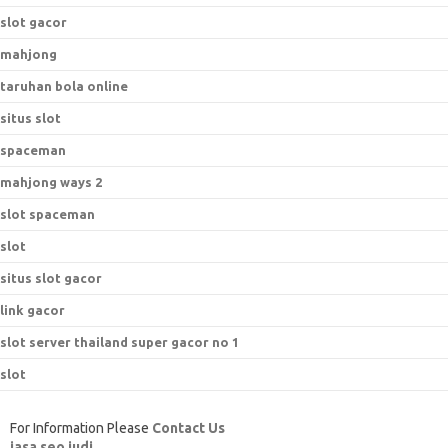
slot gacor
mahjong
taruhan bola online
situs slot
spaceman
mahjong ways 2
slot spaceman
slot
situs slot gacor
link gacor
slot server thailand super gacor no 1
slot
For Information Please
Contact Us
jasa seo judi