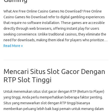
What Are Free Online Casino Games No Download? Free Online
Casino Games No Download refer to digital gambling experiences
that require no software installation. These games are accessible
directly through web browsers, offering instant play for users
seeking convenience. Unlike traditional casinos, they eliminate the
need for downloads, making them ideal for players who prioritize…
Read More »
Mencari Situs Slot Gacor Dengan
RTP Slot Tinggi
Untuk menemukan situs slot gacor dengan RTP (Return to Player)
yang tinggi, Anda perlu memperhatikan beberapa faktor penting.
Situs yang menawarkan slot dengan RTP tinggi biasanya
memberikan peluang lebih baik bagi pemain untuk menang dalam