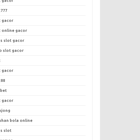
t gacor
t777
t gacor
t online gacor
us slot gacor
o slot gacor
t
t gacor
t88
bet
t gacor
hjong
uhan bola online
us slot