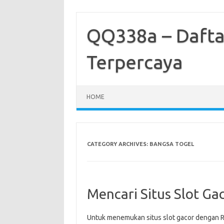
Skip
to
content
QQ338a – Daftar
Terpercaya
HOME
CATEGORY ARCHIVES:
BANGSA TOGEL
Mencari Situs Slot Ga
Untuk menemukan situs slot gacor dengan RT