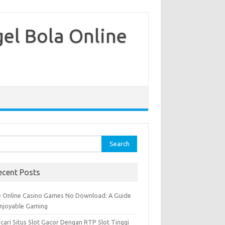
gel Bola Online
rch
ecent Posts
e Online Casino Games No Download: A Guide
Enjoyable Gaming
cari Situs Slot Gacor Dengan RTP Slot Tinggi