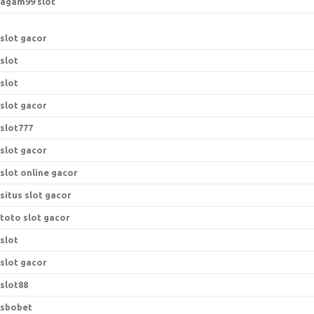
agam99 slot
slot gacor
slot
slot
slot gacor
slot777
slot gacor
slot online gacor
situs slot gacor
toto slot gacor
slot
slot gacor
slot88
sbobet