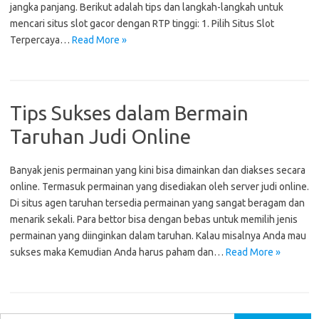
jangka panjang. Berikut adalah tips dan langkah-langkah untuk
mencari situs slot gacor dengan RTP tinggi: 1. Pilih Situs Slot
Terpercaya…
Read More »
Tips Sukses dalam Bermain
Taruhan Judi Online
Banyak jenis permainan yang kini bisa dimainkan dan diakses secara
online. Termasuk permainan yang disediakan oleh server judi online.
Di situs agen taruhan tersedia permainan yang sangat beragam dan
menarik sekali. Para bettor bisa dengan bebas untuk memilih jenis
permainan yang diinginkan dalam taruhan. Kalau misalnya Anda mau
sukses maka Kemudian Anda harus paham dan…
Read More »