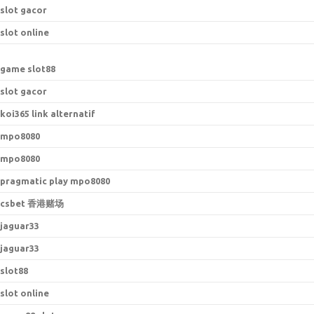
slot gacor
slot online
game slot88
slot gacor
koi365 link alternatif
mpo8080
mpo8080
pragmatic play mpo8080
csbet 香港赌场
jaguar33
jaguar33
slot88
slot online