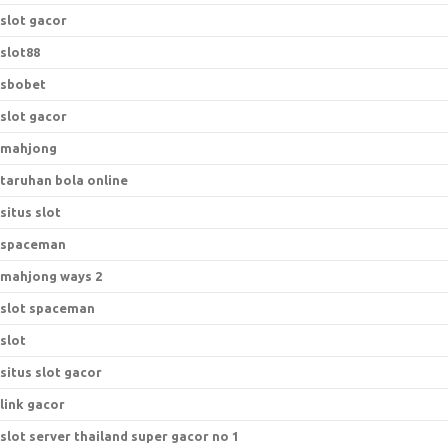
slot gacor
slot88
sbobet
slot gacor
mahjong
taruhan bola online
situs slot
spaceman
mahjong ways 2
slot spaceman
slot
situs slot gacor
link gacor
slot server thailand super gacor no 1