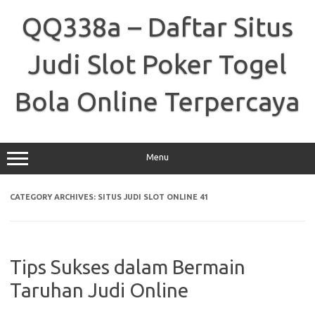
Skip
to
QQ338a – Daftar Situs
content
Judi Slot Poker Togel
Bola Online Terpercaya
Menu
CATEGORY ARCHIVES:
SITUS JUDI SLOT ONLINE 41
Tips Sukses dalam Bermain
Taruhan Judi Online