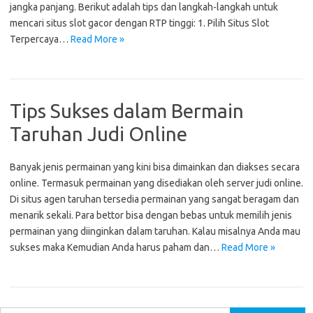
jangka panjang. Berikut adalah tips dan langkah-langkah untuk
mencari situs slot gacor dengan RTP tinggi: 1. Pilih Situs Slot
Terpercaya…
Read More »
Tips Sukses dalam Bermain
Taruhan Judi Online
Banyak jenis permainan yang kini bisa dimainkan dan diakses secara
online. Termasuk permainan yang disediakan oleh server judi online.
Di situs agen taruhan tersedia permainan yang sangat beragam dan
menarik sekali. Para bettor bisa dengan bebas untuk memilih jenis
permainan yang diinginkan dalam taruhan. Kalau misalnya Anda mau
sukses maka Kemudian Anda harus paham dan…
Read More »