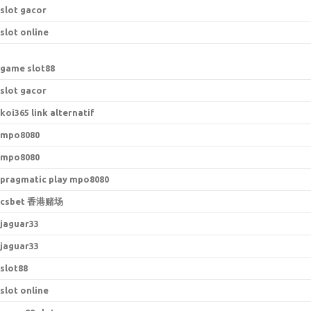
slot gacor
slot online
game slot88
slot gacor
koi365 link alternatif
mpo8080
mpo8080
pragmatic play mpo8080
csbet 香港赌场
jaguar33
jaguar33
slot88
slot online