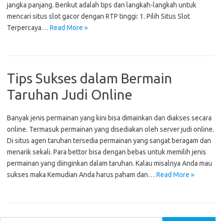
jangka panjang. Berikut adalah tips dan langkah-langkah untuk
mencari situs slot gacor dengan RTP tinggi: 1. Pilih Situs Slot
Terpercaya…
Read More »
Tips Sukses dalam Bermain
Taruhan Judi Online
Banyak jenis permainan yang kini bisa dimainkan dan diakses secara
online. Termasuk permainan yang disediakan oleh server judi online.
Di situs agen taruhan tersedia permainan yang sangat beragam dan
menarik sekali. Para bettor bisa dengan bebas untuk memilih jenis
permainan yang diinginkan dalam taruhan. Kalau misalnya Anda mau
sukses maka Kemudian Anda harus paham dan…
Read More »