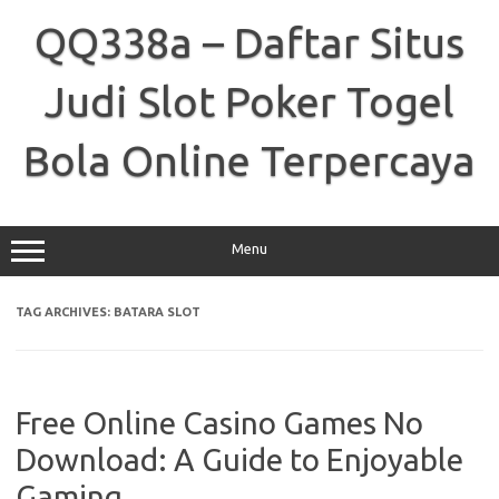
Skip
to
QQ338a – Daftar Situs
content
Judi Slot Poker Togel
Bola Online Terpercaya
Menu
TAG ARCHIVES:
BATARA SLOT
Free Online Casino Games No
Download: A Guide to Enjoyable
Gaming