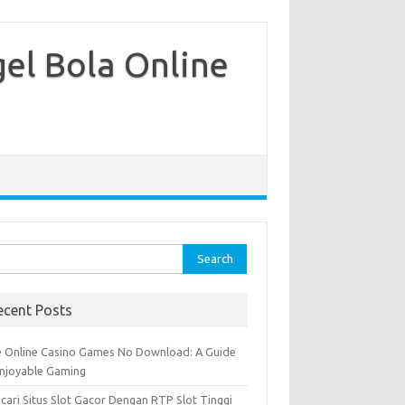
gel Bola Online
rch
ecent Posts
e Online Casino Games No Download: A Guide
Enjoyable Gaming
cari Situs Slot Gacor Dengan RTP Slot Tinggi