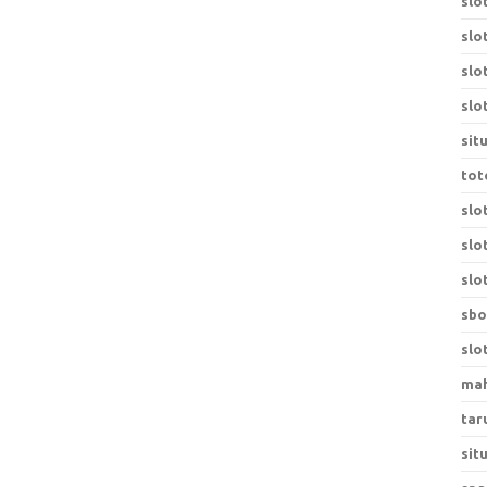
slo
slo
slo
slo
sit
tot
slo
slo
slo
sbo
slo
ma
tar
sit