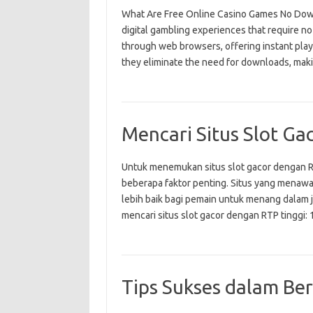
What Are Free Online Casino Games No Dow
digital gambling experiences that require no
through web browsers, offering instant play 
they eliminate the need for downloads, maki
Mencari Situs Slot Ga
Untuk menemukan situs slot gacor dengan RT
beberapa faktor penting. Situs yang menaw
lebih baik bagi pemain untuk menang dalam j
mencari situs slot gacor dengan RTP tinggi: 
Tips Sukses dalam Be