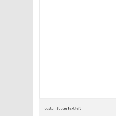
custom footer text left