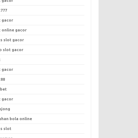
t gacor
t777
t gacor
t online gacor
us slot gacor
o slot gacor
t
t gacor
t88
bet
t gacor
hjong
uhan bola online
us slot