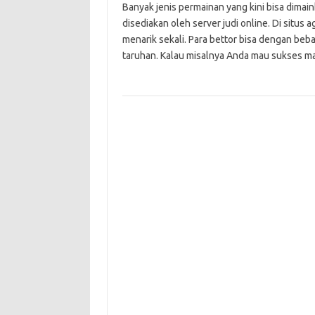
Banyak jenis permainan yang kini bisa dimai
disediakan oleh server judi online. Di situ
menarik sekali. Para bettor bisa dengan beb
taruhan. Kalau misalnya Anda mau sukses