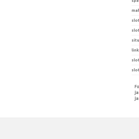
sp
mah
slo
slo
sit
lin
slo
slo
Fo
ja
ja