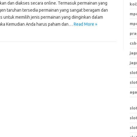
nkan dan diakses secara online. Termasuk permainan yang
koi
s agen taruhan tersedia permainan yang sangat beragam dan
mp
as untuk memilih jenis permainan yang diinginkan dalam
mp
 maka Kemudian Anda harus paham dan…
Read More »
pra
cs
jag
jag
slo
slo
aga
slo
slo
slo