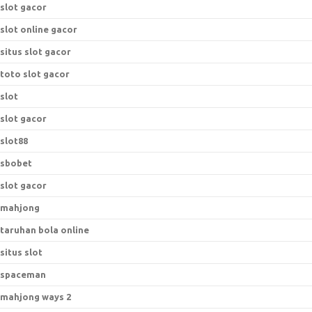
slot gacor
slot online gacor
situs slot gacor
toto slot gacor
slot
slot gacor
slot88
sbobet
slot gacor
mahjong
taruhan bola online
situs slot
spaceman
mahjong ways 2