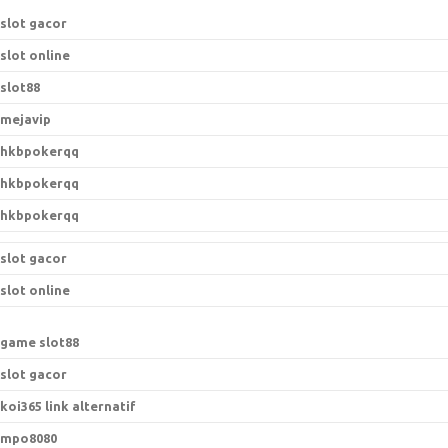
:
slot gacor
slot online
slot88
mejavip
hkbpokerqq
hkbpokerqq
hkbpokerqq
slot gacor
slot online
game slot88
slot gacor
koi365 link alternatif
mpo8080