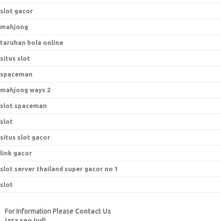
slot gacor
mahjong
taruhan bola online
situs slot
spaceman
mahjong ways 2
slot spaceman
slot
situs slot gacor
link gacor
slot server thailand super gacor no 1
slot
For Information Please
Contact Us
jasa seo judi