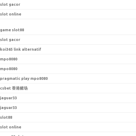
slot gacor
slot online
game slot88
slot gacor
koi365 link alternatif
mpo8080
mpo8080
pragmatic play mpo8080
csbet 香港赌场
jaguar33
jaguar33
slot88
slot online