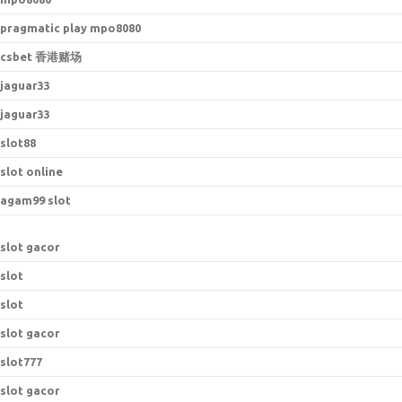
pragmatic play mpo8080
csbet 香港赌场
jaguar33
jaguar33
slot88
slot online
agam99 slot
slot gacor
slot
slot
slot gacor
slot777
slot gacor