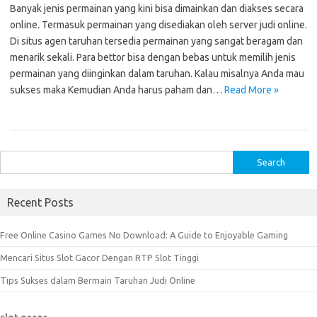
Banyak jenis permainan yang kini bisa dimainkan dan diakses secara
online. Termasuk permainan yang disediakan oleh server judi online.
Di situs agen taruhan tersedia permainan yang sangat beragam dan
menarik sekali. Para bettor bisa dengan bebas untuk memilih jenis
permainan yang diinginkan dalam taruhan. Kalau misalnya Anda mau
sukses maka Kemudian Anda harus paham dan…
Read More »
S
e
a
Recent Posts
r
c
Free Online Casino Games No Download: A Guide to Enjoyable Gaming
h
Mencari Situs Slot Gacor Dengan RTP Slot Tinggi
f
o
Tips Sukses dalam Bermain Taruhan Judi Online
r
: