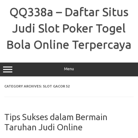
Skip
to
QQ338a – Daftar Situs
content
Judi Slot Poker Togel
Bola Online Terpercaya
Menu
CATEGORY ARCHIVES:
SLOT GACOR 52
Tips Sukses dalam Bermain
Taruhan Judi Online