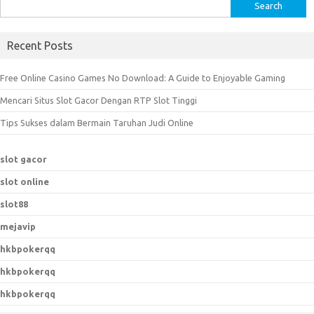
S
e
a
Recent Posts
r
c
Free Online Casino Games No Download: A Guide to Enjoyable Gaming
h
Mencari Situs Slot Gacor Dengan RTP Slot Tinggi
f
o
Tips Sukses dalam Bermain Taruhan Judi Online
r
:
slot gacor
slot online
slot88
mejavip
hkbpokerqq
hkbpokerqq
hkbpokerqq