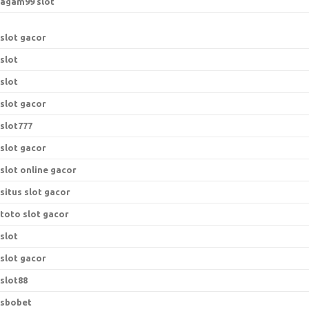
agam99 slot
slot gacor
slot
slot
slot gacor
slot777
slot gacor
slot online gacor
situs slot gacor
toto slot gacor
slot
slot gacor
slot88
sbobet