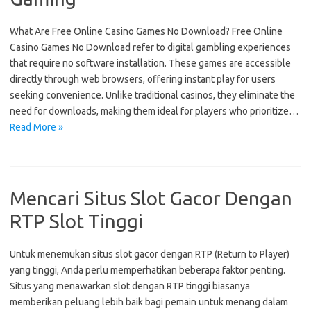
What Are Free Online Casino Games No Download? Free Online
Casino Games No Download refer to digital gambling experiences
that require no software installation. These games are accessible
directly through web browsers, offering instant play for users
seeking convenience. Unlike traditional casinos, they eliminate the
need for downloads, making them ideal for players who prioritize…
Read More »
Mencari Situs Slot Gacor Dengan
RTP Slot Tinggi
Untuk menemukan situs slot gacor dengan RTP (Return to Player)
yang tinggi, Anda perlu memperhatikan beberapa faktor penting.
Situs yang menawarkan slot dengan RTP tinggi biasanya
memberikan peluang lebih baik bagi pemain untuk menang dalam