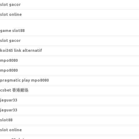
slot gacor
slot online
game slot88
slot gacor
koi365 link alternatif
mpo8080
mpo8080
pragmatic play mpo8080
csbet 香港赌场
jaguar33
jaguar33
slot88
slot online