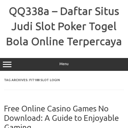
Skip
to
QQ338a – Daftar Situs
content
Judi Slot Poker Togel
Bola Online Terpercaya
Menu
TAG ARCHIVES:
FIT188 SLOT LOGIN
Free Online Casino Games No
Download: A Guide to Enjoyable
Gaming