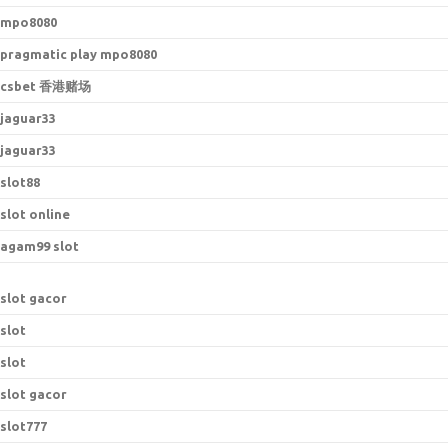
mpo8080
pragmatic play mpo8080
csbet 香港赌场
jaguar33
jaguar33
slot88
slot online
agam99 slot
slot gacor
slot
slot
slot gacor
slot777