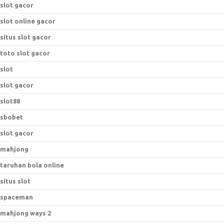
slot gacor
slot online gacor
situs slot gacor
toto slot gacor
slot
slot gacor
slot88
sbobet
slot gacor
mahjong
taruhan bola online
situs slot
spaceman
mahjong ways 2