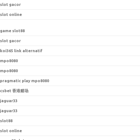
slot gacor
slot online
game slot88
slot gacor
koi365 link alternatif
mpo8080
mpo8080
pragmatic play mpo8080
csbet 香港赌场
jaguar33
jaguar33
slot88
slot online