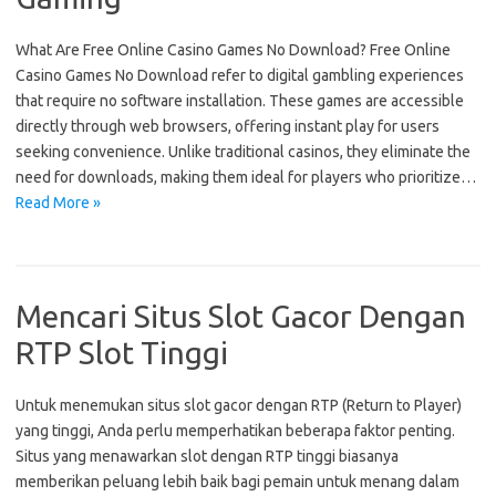
What Are Free Online Casino Games No Download? Free Online
Casino Games No Download refer to digital gambling experiences
that require no software installation. These games are accessible
directly through web browsers, offering instant play for users
seeking convenience. Unlike traditional casinos, they eliminate the
need for downloads, making them ideal for players who prioritize…
Read More »
Mencari Situs Slot Gacor Dengan
RTP Slot Tinggi
Untuk menemukan situs slot gacor dengan RTP (Return to Player)
yang tinggi, Anda perlu memperhatikan beberapa faktor penting.
Situs yang menawarkan slot dengan RTP tinggi biasanya
memberikan peluang lebih baik bagi pemain untuk menang dalam