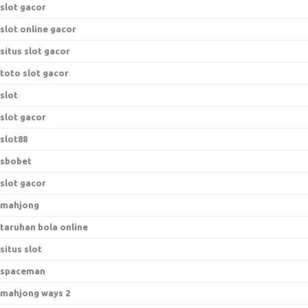
slot gacor
slot online gacor
situs slot gacor
toto slot gacor
slot
slot gacor
slot88
sbobet
slot gacor
mahjong
taruhan bola online
situs slot
spaceman
mahjong ways 2