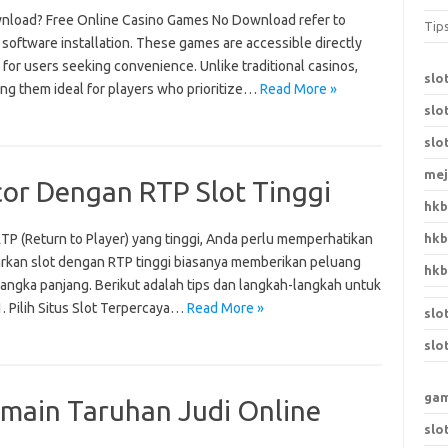
nload? Free Online Casino Games No Download refer to
Tip
 software installation. These games are accessible directly
for users seeking convenience. Unlike traditional casinos,
slo
ng them ideal for players who prioritize…
Read More »
slo
slo
mej
cor Dengan RTP Slot Tinggi
hk
P (Return to Player) yang tinggi, Anda perlu memperhatikan
hk
arkan slot dengan RTP tinggi biasanya memberikan peluang
hk
angka panjang. Berikut adalah tips dan langkah-langkah untuk
1. Pilih Situs Slot Terpercaya…
Read More »
slo
slo
gam
rmain Taruhan Judi Online
slo