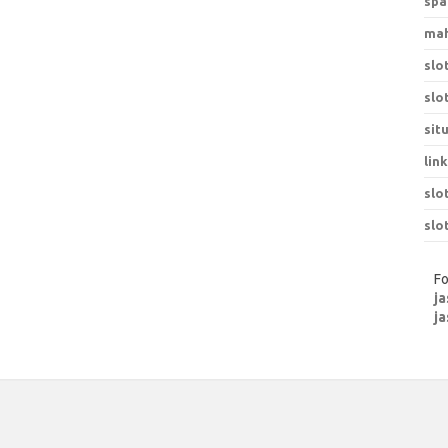
sp
mah
slo
slo
sit
lin
slo
slo
Fo
ja
ja