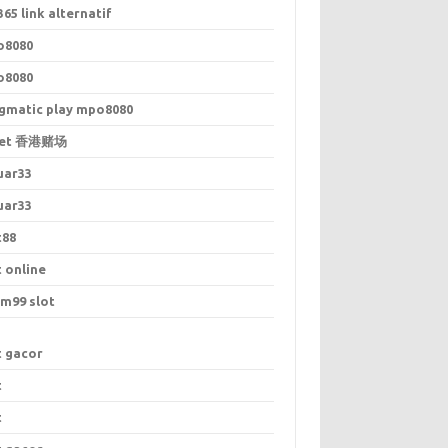
365 link alternatif
o8080
o8080
gmatic play mpo8080
bet 香港赌场
uar33
uar33
t88
t online
m99 slot
t gacor
t
t