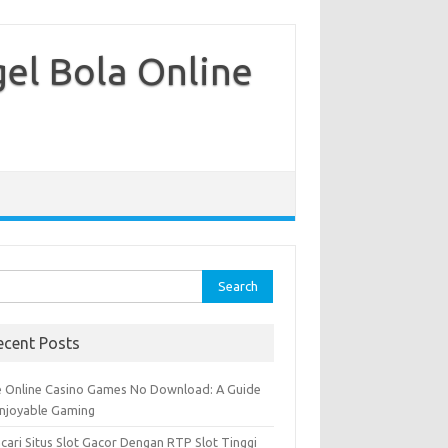
gel Bola Online
rch
ecent Posts
e Online Casino Games No Download: A Guide
Enjoyable Gaming
cari Situs Slot Gacor Dengan RTP Slot Tinggi