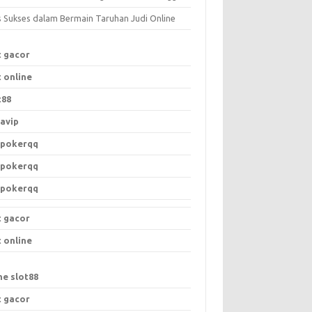
s Sukses dalam Bermain Taruhan Judi Online
t gacor
t online
t88
avip
bpokerqq
bpokerqq
bpokerqq
t gacor
t online
e slot88
t gacor