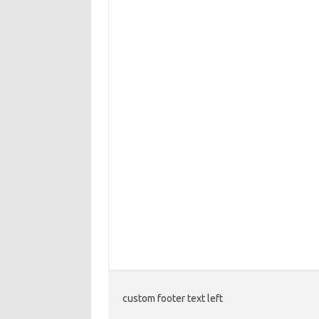
custom footer text left