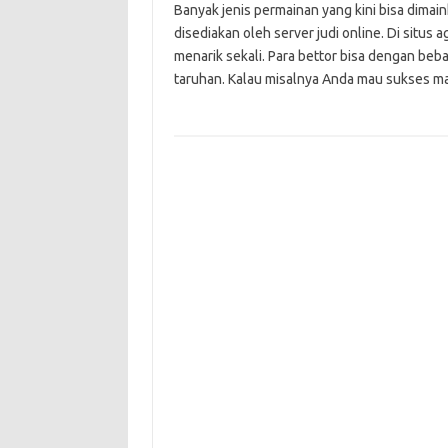
Banyak jenis permainan yang kini bisa dimai
disediakan oleh server judi online. Di situ
menarik sekali. Para bettor bisa dengan beb
taruhan. Kalau misalnya Anda mau sukses