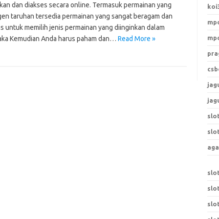
nkan dan diakses secara online. Termasuk permainan yang
koi
s agen taruhan tersedia permainan yang sangat beragam dan
mp
as untuk memilih jenis permainan yang diinginkan dalam
mp
 maka Kemudian Anda harus paham dan…
Read More »
pra
cs
jag
jag
slo
slo
aga
slo
slo
slo