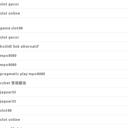
slot gacor
slot online
game slot88
slot gacor
koi365 link alternatif
mpo8080
mpo8080
pragmatic play mpo8080
csbet 香港赌场
jaguar33
jaguar33
slot88
slot online