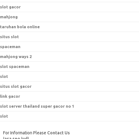
slot gacor
mahjong
taruhan bola online
situs slot
spaceman
mahjong ways 2
slot spaceman
slot
situs slot gacor
link gacor
slot server thailand super gacor no 1
slot
For Information Please
Contact Us
jasa seo judi