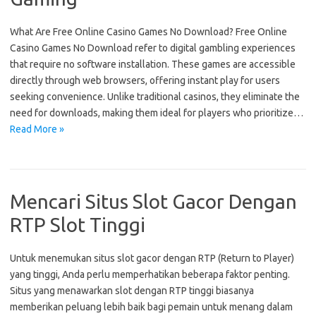
What Are Free Online Casino Games No Download? Free Online
Casino Games No Download refer to digital gambling experiences
that require no software installation. These games are accessible
directly through web browsers, offering instant play for users
seeking convenience. Unlike traditional casinos, they eliminate the
need for downloads, making them ideal for players who prioritize…
Read More »
Mencari Situs Slot Gacor Dengan
RTP Slot Tinggi
Untuk menemukan situs slot gacor dengan RTP (Return to Player)
yang tinggi, Anda perlu memperhatikan beberapa faktor penting.
Situs yang menawarkan slot dengan RTP tinggi biasanya
memberikan peluang lebih baik bagi pemain untuk menang dalam