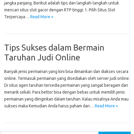
jangka panjang. Berikut adalah tips dan langkah-langkah untuk
mencari situs slot gacor dengan RTP tinggi: 1. Pilih Situs Slot
Terpercaya…
Read More »
Tips Sukses dalam Bermain
Taruhan Judi Online
Banyak jenis permainan yang kini bisa dimainkan dan diakses secara
online. Termasuk permainan yang disediakan oleh server judi online.
Di situs agen taruhan tersedia permainan yang sangat beragam dan
menarik sekali. Para bettor bisa dengan bebas untuk memilih jenis
permainan yang diinginkan dalam taruhan. Kalau misalnya Anda mau
sukses maka Kemudian Anda harus paham dan…
Read More »