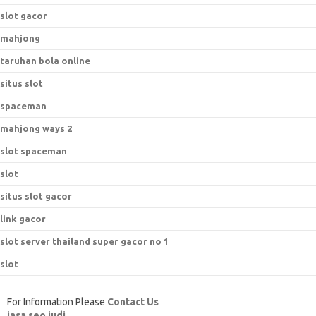
slot gacor
mahjong
taruhan bola online
situs slot
spaceman
mahjong ways 2
slot spaceman
slot
situs slot gacor
link gacor
slot server thailand super gacor no 1
slot
For Information Please
Contact Us
jasa seo judi