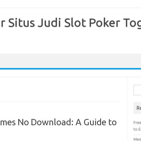
 Situs Judi Slot Poker To
Sea
for:
R
ames No Download: A Guide to
Fre
to 
Men