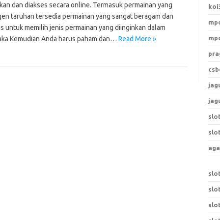
nkan dan diakses secara online. Termasuk permainan yang
koi
s agen taruhan tersedia permainan yang sangat beragam dan
mp
as untuk memilih jenis permainan yang diinginkan dalam
mp
 maka Kemudian Anda harus paham dan…
Read More »
pra
cs
jag
jag
slo
slo
aga
slo
slo
slo