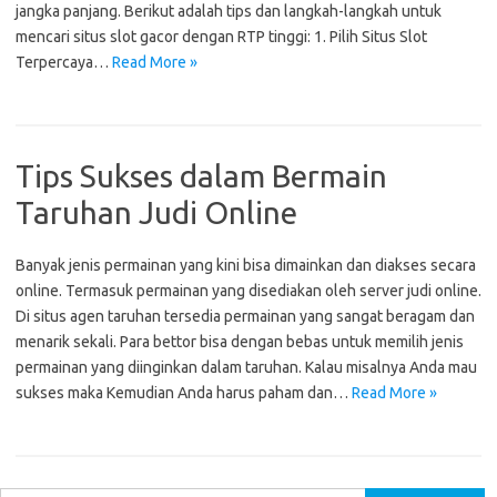
jangka panjang. Berikut adalah tips dan langkah-langkah untuk
mencari situs slot gacor dengan RTP tinggi: 1. Pilih Situs Slot
Terpercaya…
Read More »
Tips Sukses dalam Bermain
Taruhan Judi Online
Banyak jenis permainan yang kini bisa dimainkan dan diakses secara
online. Termasuk permainan yang disediakan oleh server judi online.
Di situs agen taruhan tersedia permainan yang sangat beragam dan
menarik sekali. Para bettor bisa dengan bebas untuk memilih jenis
permainan yang diinginkan dalam taruhan. Kalau misalnya Anda mau
sukses maka Kemudian Anda harus paham dan…
Read More »