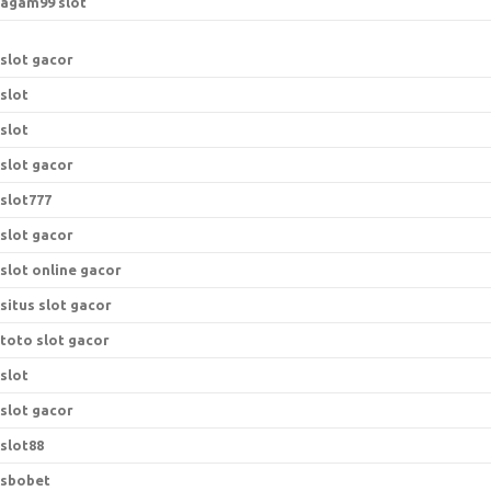
agam99 slot
slot gacor
slot
slot
slot gacor
slot777
slot gacor
slot online gacor
situs slot gacor
toto slot gacor
slot
slot gacor
slot88
sbobet