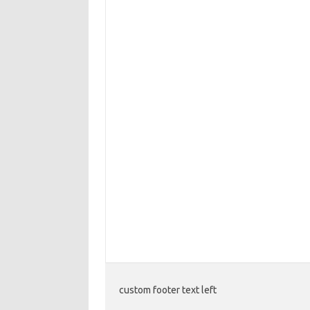
custom footer text left