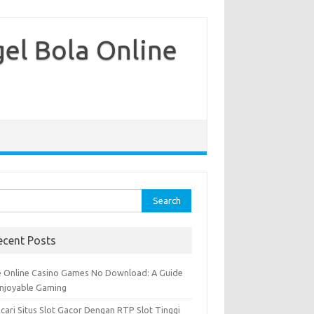
gel Bola Online
rch
ecent Posts
e Online Casino Games No Download: A Guide
Enjoyable Gaming
cari Situs Slot Gacor Dengan RTP Slot Tinggi