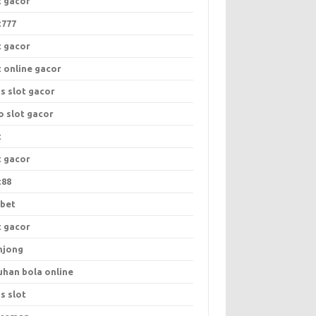
t gacor
t777
t gacor
t online gacor
us slot gacor
o slot gacor
t
t gacor
t88
bet
t gacor
hjong
uhan bola online
us slot