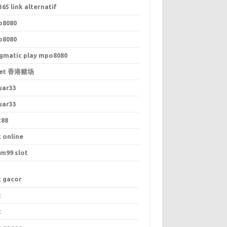
365 link alternatif
o8080
o8080
gmatic play mpo8080
bet 香港赌场
uar33
uar33
t88
t online
m99 slot
t gacor
t
t