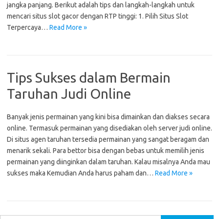
jangka panjang. Berikut adalah tips dan langkah-langkah untuk
mencari situs slot gacor dengan RTP tinggi: 1. Pilih Situs Slot
Terpercaya…
Read More »
Tips Sukses dalam Bermain
Taruhan Judi Online
Banyak jenis permainan yang kini bisa dimainkan dan diakses secara
online. Termasuk permainan yang disediakan oleh server judi online.
Di situs agen taruhan tersedia permainan yang sangat beragam dan
menarik sekali. Para bettor bisa dengan bebas untuk memilih jenis
permainan yang diinginkan dalam taruhan. Kalau misalnya Anda mau
sukses maka Kemudian Anda harus paham dan…
Read More »