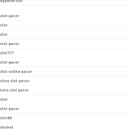
agam99 slot
slot gacor
slot
slot
slot gacor
slot777
slot gacor
slot online gacor
situs slot gacor
toto slot gacor
slot
slot gacor
slot88
sbobet