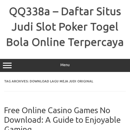
Skip
to
QQ338a – Daftar Situs
content
Judi Slot Poker Togel
Bola Online Terpercaya
Menu
TAG ARCHIVES:
DOWNLOAD LAGU MEJA JUDI ORIGINAL
Free Online Casino Games No
Download: A Guide to Enjoyable
Gaming