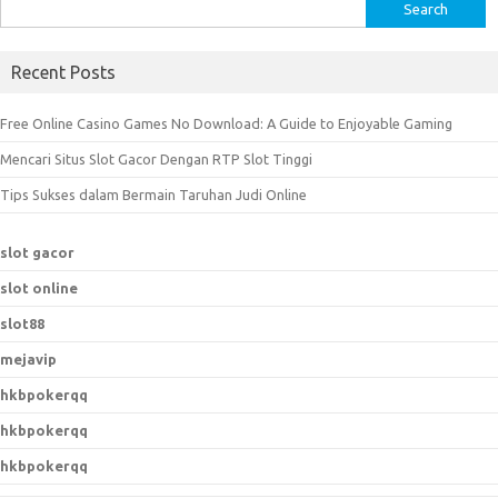
S
e
a
Recent Posts
r
c
Free Online Casino Games No Download: A Guide to Enjoyable Gaming
h
Mencari Situs Slot Gacor Dengan RTP Slot Tinggi
f
o
Tips Sukses dalam Bermain Taruhan Judi Online
r
:
slot gacor
slot online
slot88
mejavip
hkbpokerqq
hkbpokerqq
hkbpokerqq