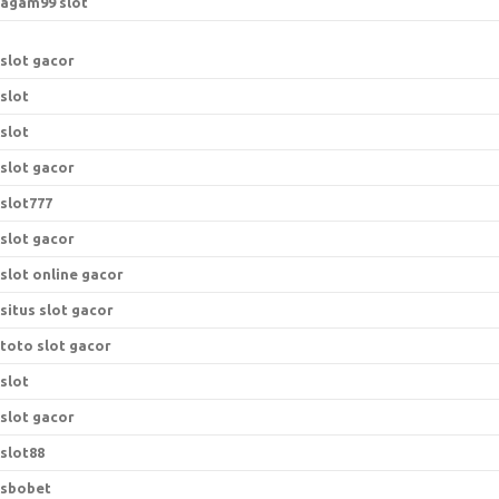
agam99 slot
slot gacor
slot
slot
slot gacor
slot777
slot gacor
slot online gacor
situs slot gacor
toto slot gacor
slot
slot gacor
slot88
sbobet