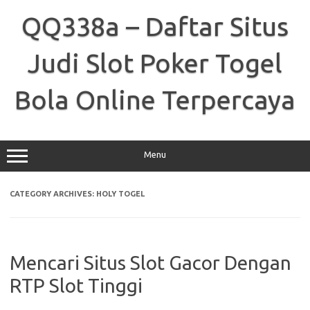
Skip
to
QQ338a – Daftar Situs
content
Judi Slot Poker Togel
Bola Online Terpercaya
Menu
CATEGORY ARCHIVES:
HOLY TOGEL
Mencari Situs Slot Gacor Dengan
RTP Slot Tinggi