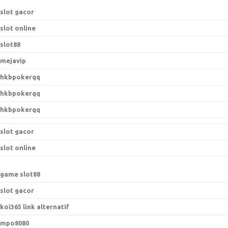
:
slot gacor
slot online
slot88
mejavip
hkbpokerqq
hkbpokerqq
hkbpokerqq
slot gacor
slot online
game slot88
slot gacor
koi365 link alternatif
mpo8080