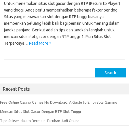
Untuk menemukan situs slot gacor dengan RTP (Return to Player)
yang tinggi, Anda perlu memperhatikan beberapa faktor penting.
Situs yang menawarkan slot dengan RTP tinggi biasanya
memberikan peluang lebih baik bagi pemain untuk menang dalam
jangka panjang. Berikut adalah tips dan langkah-langkah untuk
mencari situs slot gacor dengan RTP tinggi: 1. Pilih Situs Slot
Terpercaya…
Read More »
S
e
a
Recent Posts
r
c
Free Online Casino Games No Download: A Guide to Enjoyable Gaming
h
Mencari Situs Slot Gacor Dengan RTP Slot Tinggi
f
o
Tips Sukses dalam Bermain Taruhan Judi Online
r