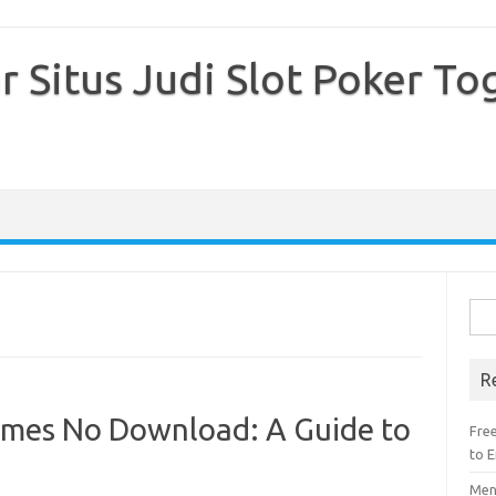
 Situs Judi Slot Poker To
Sea
for:
R
ames No Download: A Guide to
Fre
to 
Men