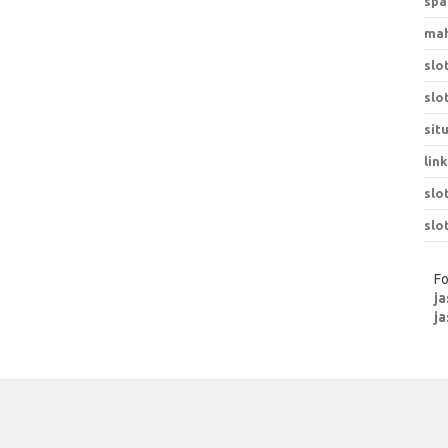
sp
mah
slo
slo
sit
lin
slo
slo
Fo
ja
ja