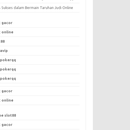
s Sukses dalam Bermain Taruhan Judi Online
t gacor
t online
t88
avip
bpokerqq
bpokerqq
bpokerqq
t gacor
t online
e slot88
t gacor