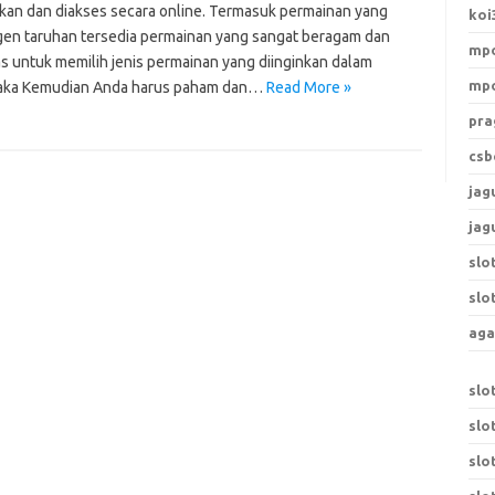
nkan dan diakses secara online. Termasuk permainan yang
koi
s agen taruhan tersedia permainan yang sangat beragam dan
mp
as untuk memilih jenis permainan yang diinginkan dalam
mp
 maka Kemudian Anda harus paham dan…
Read More »
pra
cs
jag
jag
slo
slo
aga
slo
slo
slo