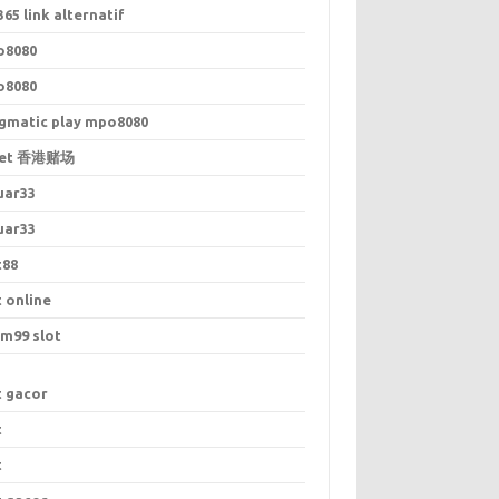
365 link alternatif
o8080
o8080
gmatic play mpo8080
bet 香港赌场
uar33
uar33
t88
t online
m99 slot
t gacor
t
t