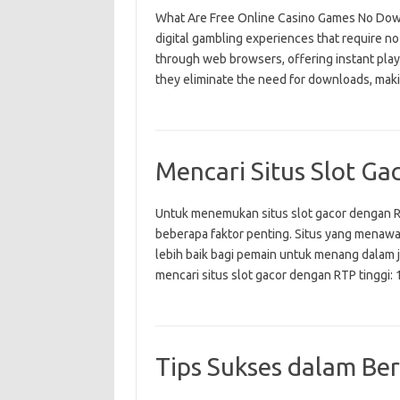
What Are Free Online Casino Games No Dow
digital gambling experiences that require no
through web browsers, offering instant play 
they eliminate the need for downloads, maki
Mencari Situs Slot Ga
Untuk menemukan situs slot gacor dengan RT
beberapa faktor penting. Situs yang menaw
lebih baik bagi pemain untuk menang dalam j
mencari situs slot gacor dengan RTP tinggi: 
Tips Sukses dalam Be