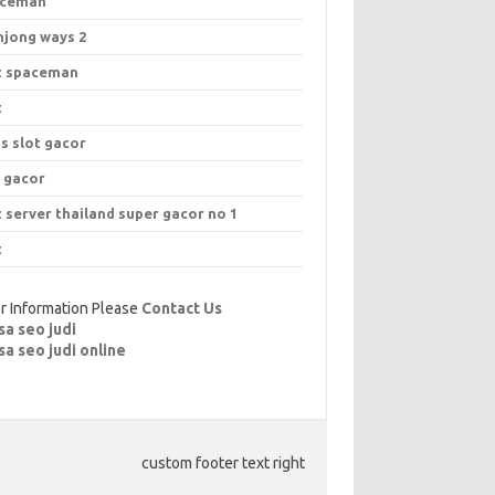
aceman
jong ways 2
t spaceman
t
us slot gacor
k gacor
t server thailand super gacor no 1
t
r Information Please
Contact Us
sa seo judi
sa seo judi online
custom footer text right