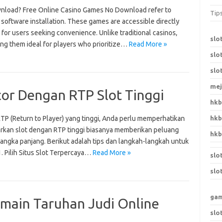
nload? Free Online Casino Games No Download refer to
Tip
 software installation. These games are accessible directly
for users seeking convenience. Unlike traditional casinos,
slo
ng them ideal for players who prioritize…
Read More »
slo
slo
mej
cor Dengan RTP Slot Tinggi
hk
P (Return to Player) yang tinggi, Anda perlu memperhatikan
hk
arkan slot dengan RTP tinggi biasanya memberikan peluang
hk
angka panjang. Berikut adalah tips dan langkah-langkah untuk
1. Pilih Situs Slot Terpercaya…
Read More »
slo
slo
gam
rmain Taruhan Judi Online
slo