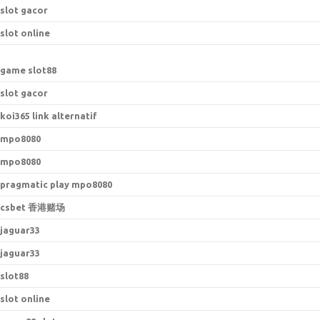
slot gacor
slot online
game slot88
slot gacor
koi365 link alternatif
mpo8080
mpo8080
pragmatic play mpo8080
csbet 香港赌场
jaguar33
jaguar33
slot88
slot online