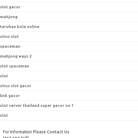
slot gacor
mahjong
taruhan bola online
situs slot
spaceman
mahjong ways 2
slot spaceman
slot
situs slot gacor
link gacor
slot server thailand super gacor no 1
slot
For Information Please
Contact Us
jasa seo judi