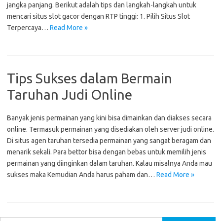
jangka panjang. Berikut adalah tips dan langkah-langkah untuk
mencari situs slot gacor dengan RTP tinggi: 1. Pilih Situs Slot
Terpercaya…
Read More »
Tips Sukses dalam Bermain
Taruhan Judi Online
Banyak jenis permainan yang kini bisa dimainkan dan diakses secara
online. Termasuk permainan yang disediakan oleh server judi online.
Di situs agen taruhan tersedia permainan yang sangat beragam dan
menarik sekali. Para bettor bisa dengan bebas untuk memilih jenis
permainan yang diinginkan dalam taruhan. Kalau misalnya Anda mau
sukses maka Kemudian Anda harus paham dan…
Read More »