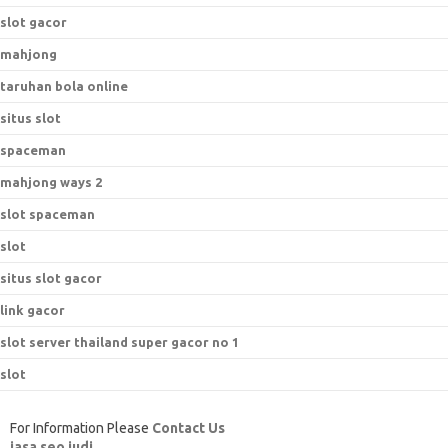
slot gacor
mahjong
taruhan bola online
situs slot
spaceman
mahjong ways 2
slot spaceman
slot
situs slot gacor
link gacor
slot server thailand super gacor no 1
slot
For Information Please
Contact Us
jasa seo judi