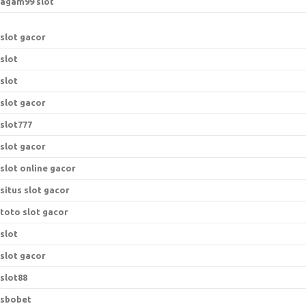
agam99 slot
slot gacor
slot
slot
slot gacor
slot777
slot gacor
slot online gacor
situs slot gacor
toto slot gacor
slot
slot gacor
slot88
sbobet