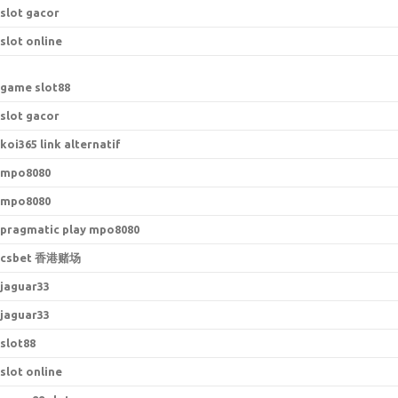
slot gacor
slot online
game slot88
slot gacor
koi365 link alternatif
mpo8080
mpo8080
pragmatic play mpo8080
csbet 香港赌场
jaguar33
jaguar33
slot88
slot online