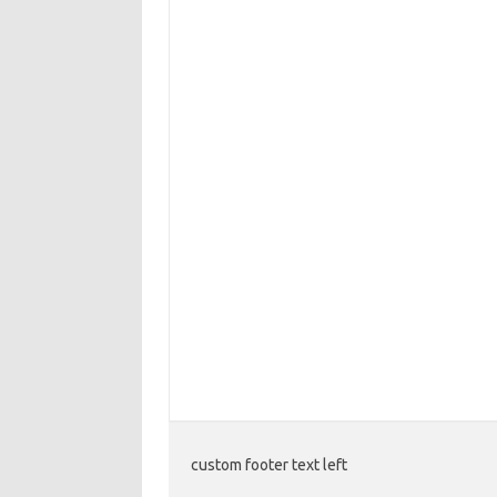
custom footer text left