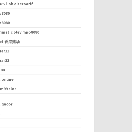
365 link alternatif
o8080
o8080
gmatic play mpo8080
bet 香港赌场
uar33
uar33
t88
t online
m99 slot
t gacor
t
t