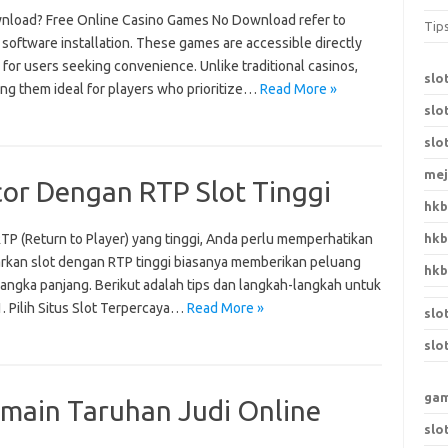
nload? Free Online Casino Games No Download refer to
Tip
 software installation. These games are accessible directly
for users seeking convenience. Unlike traditional casinos,
slo
ng them ideal for players who prioritize…
Read More »
slo
slo
mej
cor Dengan RTP Slot Tinggi
hk
P (Return to Player) yang tinggi, Anda perlu memperhatikan
hk
arkan slot dengan RTP tinggi biasanya memberikan peluang
hk
angka panjang. Berikut adalah tips dan langkah-langkah untuk
1. Pilih Situs Slot Terpercaya…
Read More »
slo
slo
gam
rmain Taruhan Judi Online
slo