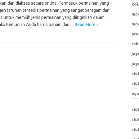
nkan dan diakses secara online. Termasuk permainan yang
koi
s agen taruhan tersedia permainan yang sangat beragam dan
mp
as untuk memilih jenis permainan yang diinginkan dalam
mp
 maka Kemudian Anda harus paham dan…
Read More »
pra
cs
jag
jag
slo
slo
aga
slo
slo
slo