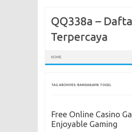
Skip
to
content
QQ338a – Daftar
Terpercaya
HOME
TAG ARCHIVES:
BANDARJAYA TOGEL
Free Online Casino G
Enjoyable Gaming