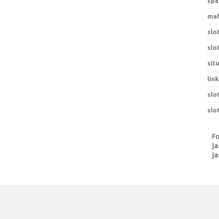
sp
mah
slo
slo
sit
lin
slo
slo
Fo
ja
ja