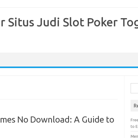
 Situs Judi Slot Poker To
Sea
for:
R
ames No Download: A Guide to
Fre
to 
Men