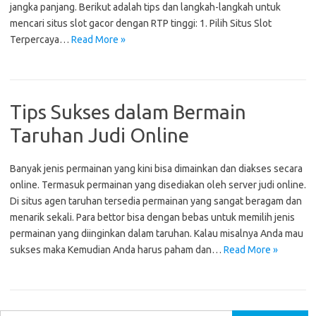
jangka panjang. Berikut adalah tips dan langkah-langkah untuk
mencari situs slot gacor dengan RTP tinggi: 1. Pilih Situs Slot
Terpercaya…
Read More »
Tips Sukses dalam Bermain
Taruhan Judi Online
Banyak jenis permainan yang kini bisa dimainkan dan diakses secara
online. Termasuk permainan yang disediakan oleh server judi online.
Di situs agen taruhan tersedia permainan yang sangat beragam dan
menarik sekali. Para bettor bisa dengan bebas untuk memilih jenis
permainan yang diinginkan dalam taruhan. Kalau misalnya Anda mau
sukses maka Kemudian Anda harus paham dan…
Read More »