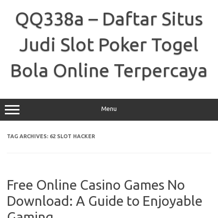
Skip
to
QQ338a – Daftar Situs
content
Judi Slot Poker Togel
Bola Online Terpercaya
Menu
TAG ARCHIVES:
62 SLOT HACKER
Free Online Casino Games No
Download: A Guide to Enjoyable
Gaming