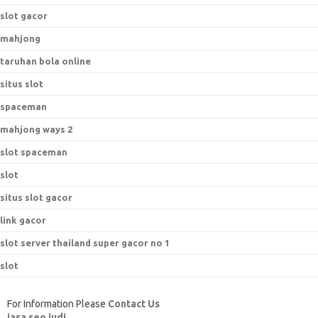
slot gacor
mahjong
taruhan bola online
situs slot
spaceman
mahjong ways 2
slot spaceman
slot
situs slot gacor
link gacor
slot server thailand super gacor no 1
slot
For Information Please
Contact Us
jasa seo judi