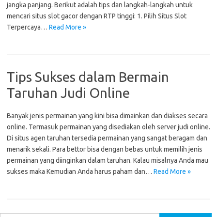
jangka panjang. Berikut adalah tips dan langkah-langkah untuk
mencari situs slot gacor dengan RTP tinggi: 1. Pilih Situs Slot
Terpercaya…
Read More »
Tips Sukses dalam Bermain
Taruhan Judi Online
Banyak jenis permainan yang kini bisa dimainkan dan diakses secara
online. Termasuk permainan yang disediakan oleh server judi online.
Di situs agen taruhan tersedia permainan yang sangat beragam dan
menarik sekali. Para bettor bisa dengan bebas untuk memilih jenis
permainan yang diinginkan dalam taruhan. Kalau misalnya Anda mau
sukses maka Kemudian Anda harus paham dan…
Read More »