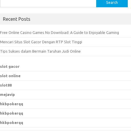
S
e
a
Recent Posts
r
c
Free Online Casino Games No Download: A Guide to Enjoyable Gaming
h
Mencari Situs Slot Gacor Dengan RTP Slot Tinggi
f
o
Tips Sukses dalam Bermain Taruhan Judi Online
r
:
slot gacor
slot online
slot88
mejavip
hkbpokerqq
hkbpokerqq
hkbpokerqq