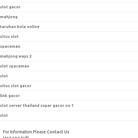
slot gacor
mahjong
taruhan bola online
situs slot
spaceman
mahjong ways 2
slot spaceman
slot
situs slot gacor
link gacor
slot server thailand super gacor no 1
slot
For Information Please
Contact Us
jasa seo judi