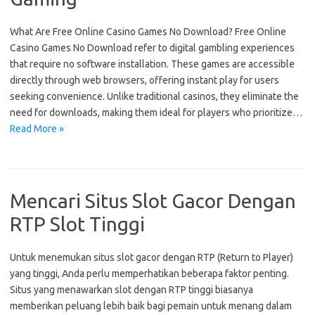
What Are Free Online Casino Games No Download? Free Online
Casino Games No Download refer to digital gambling experiences
that require no software installation. These games are accessible
directly through web browsers, offering instant play for users
seeking convenience. Unlike traditional casinos, they eliminate the
need for downloads, making them ideal for players who prioritize…
Read More »
Mencari Situs Slot Gacor Dengan
RTP Slot Tinggi
Untuk menemukan situs slot gacor dengan RTP (Return to Player)
yang tinggi, Anda perlu memperhatikan beberapa faktor penting.
Situs yang menawarkan slot dengan RTP tinggi biasanya
memberikan peluang lebih baik bagi pemain untuk menang dalam