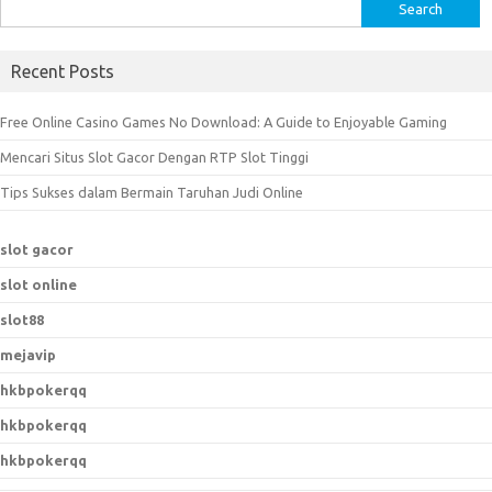
S
e
a
Recent Posts
r
c
Free Online Casino Games No Download: A Guide to Enjoyable Gaming
h
Mencari Situs Slot Gacor Dengan RTP Slot Tinggi
f
o
Tips Sukses dalam Bermain Taruhan Judi Online
r
:
slot gacor
slot online
slot88
mejavip
hkbpokerqq
hkbpokerqq
hkbpokerqq