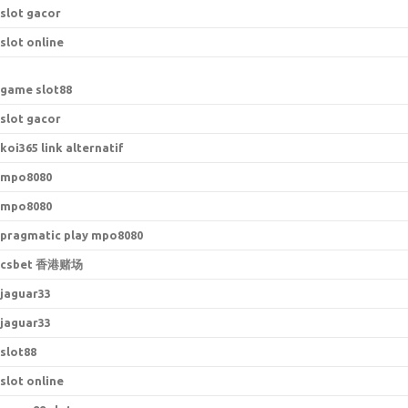
slot gacor
slot online
game slot88
slot gacor
koi365 link alternatif
mpo8080
mpo8080
pragmatic play mpo8080
csbet 香港赌场
jaguar33
jaguar33
slot88
slot online