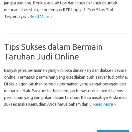
jangka panjang. Berikut adalah tips dan langkah-langkah untuk
mencari situs slot gacor dengan RTP tinggi: 1. Pilih Situs Slot
Terpercaya…
Read More »
Tips Sukses dalam Bermain
Taruhan Judi Online
Banyak jenis permainan yang kini bisa dimainkan dan diakses secara
online. Termasuk permainan yang disediakan oleh server judi online.
Di situs agen taruhan tersedia permainan yang sangat beragam dan
menarik sekali. Para bettor bisa dengan bebas untuk memilih jenis
permainan yang diinginkan dalam taruhan. Kalau misalnya Anda mau
sukses maka Kemudian Anda harus paham dan…
Read More »