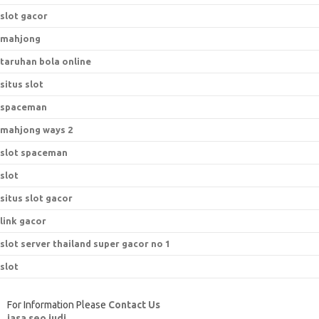
slot gacor
mahjong
taruhan bola online
situs slot
spaceman
mahjong ways 2
slot spaceman
slot
situs slot gacor
link gacor
slot server thailand super gacor no 1
slot
For Information Please
Contact Us
jasa seo judi