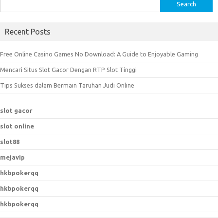
S
e
a
Recent Posts
r
c
Free Online Casino Games No Download: A Guide to Enjoyable Gaming
h
Mencari Situs Slot Gacor Dengan RTP Slot Tinggi
f
o
Tips Sukses dalam Bermain Taruhan Judi Online
r
:
slot gacor
slot online
slot88
mejavip
hkbpokerqq
hkbpokerqq
hkbpokerqq