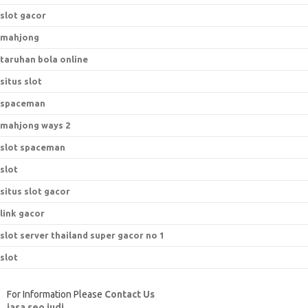
slot gacor
mahjong
taruhan bola online
situs slot
spaceman
mahjong ways 2
slot spaceman
slot
situs slot gacor
link gacor
slot server thailand super gacor no 1
slot
For Information Please
Contact Us
jasa seo judi