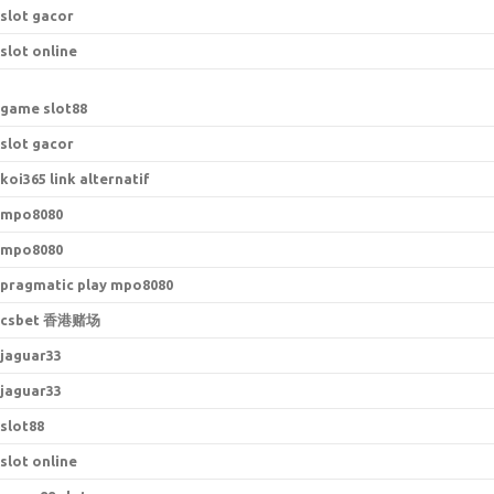
slot gacor
slot online
game slot88
slot gacor
koi365 link alternatif
mpo8080
mpo8080
pragmatic play mpo8080
csbet 香港赌场
jaguar33
jaguar33
slot88
slot online