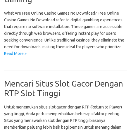
What Are Free Online Casino Games No Download? Free Online
Casino Games No Download refer to digital gambling experiences
that require no software installation. These games are accessible
directly through web browsers, offering instant play for users
seeking convenience. Unlike traditional casinos, they eliminate the
need for downloads, making them ideal for players who prioritize…
Read More »
Mencari Situs Slot Gacor Dengan
RTP Slot Tinggi
Untuk menemukan situs slot gacor dengan RTP (Return to Player)
yang tinggi, Anda perlu memperhatikan beberapa faktor penting.
Situs yang menawarkan slot dengan RTP tinggi biasanya
memberikan peluang lebih baik bagi pemain untuk menang dalam