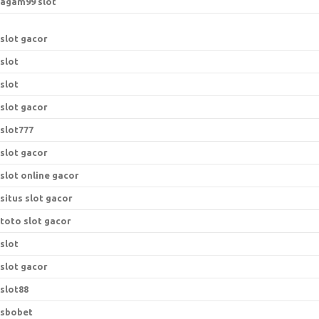
agam99 slot
slot gacor
slot
slot
slot gacor
slot777
slot gacor
slot online gacor
situs slot gacor
toto slot gacor
slot
slot gacor
slot88
sbobet