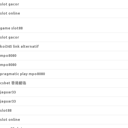
slot gacor
slot online
game slot88
slot gacor
koi365 link alternatif
mpo8080
mpo8080
pragmatic play mpo8080
csbet 香港赌场
jaguar33
jaguar33
slot88
slot online