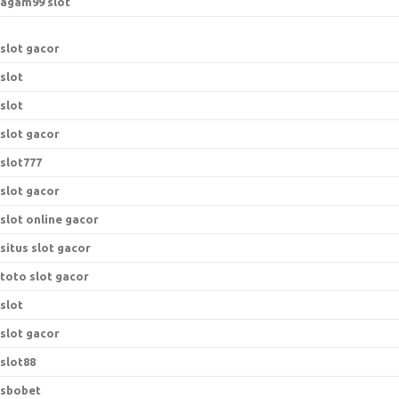
agam99 slot
slot gacor
slot
slot
slot gacor
slot777
slot gacor
slot online gacor
situs slot gacor
toto slot gacor
slot
slot gacor
slot88
sbobet