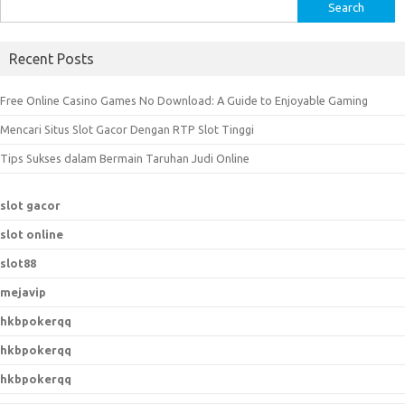
S
e
a
Recent Posts
r
c
Free Online Casino Games No Download: A Guide to Enjoyable Gaming
h
Mencari Situs Slot Gacor Dengan RTP Slot Tinggi
f
o
Tips Sukses dalam Bermain Taruhan Judi Online
r
:
slot gacor
slot online
slot88
mejavip
hkbpokerqq
hkbpokerqq
hkbpokerqq