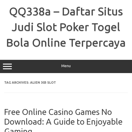
Skip
to
QQ338a – Daftar Situs
content
Judi Slot Poker Togel
Bola Online Terpercaya
Menu
TAG ARCHIVES:
ALIEN 303 SLOT
Free Online Casino Games No
Download: A Guide to Enjoyable
Gaming