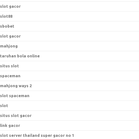
slot gacor
slot88
sbobet
slot gacor
mahjong
taruhan bola online
situs slot
spaceman
mahjong ways 2
slot spaceman
slot
situs slot gacor
link gacor
slot server thailand super gacor no 1