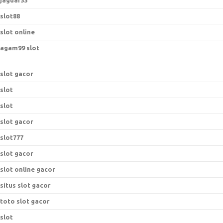
jaguar33
slot88
slot online
agam99 slot
slot gacor
slot
slot
slot gacor
slot777
slot gacor
slot online gacor
situs slot gacor
toto slot gacor
slot