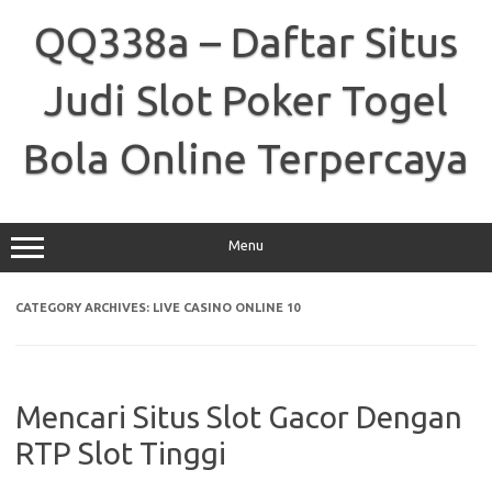
Skip
to
QQ338a – Daftar Situs
content
Judi Slot Poker Togel
Bola Online Terpercaya
Menu
CATEGORY ARCHIVES:
LIVE CASINO ONLINE 10
Mencari Situs Slot Gacor Dengan
RTP Slot Tinggi